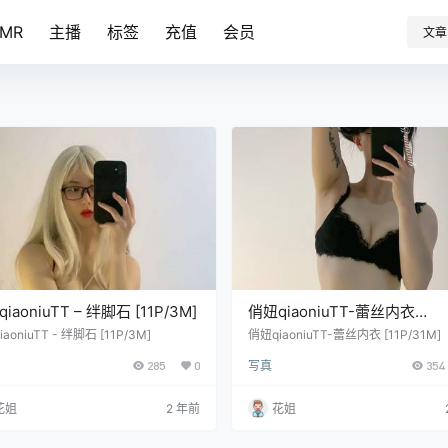
SMR
主播
标签
充值
会员
文章
iaoniuTT – 绊脚石 [11P/3M]
俏妞qiaoniuTT-蕾丝内衣
[11P/31M]
aoniuTT - 绊脚石 [11P/3M]
俏妞qiaoniuTT-蕾丝内衣 [11P/31M]
285
0
写真
354
花姐
2 年前
花姐