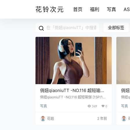
花铃次元
首页
福利
写真
A
全部标签
俏妞qiaoniuTT -NO.116 超短瑜伽
俏妞q
[15P/17.7M]
俏妞qiaoniuTT -NO.116 超短瑜伽 [15P/17.
俏妞qi
7M]
写真
349
0
写真
花姐
2 年前