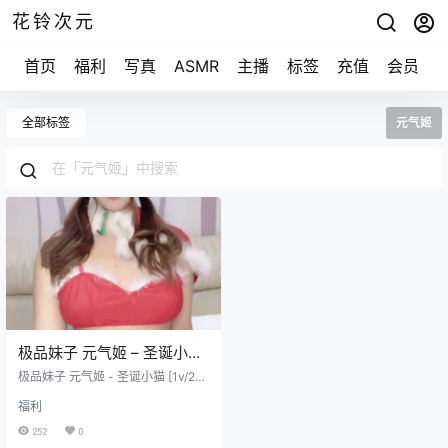
花铃次元
首页
福利
写真
ASMR
主播
标签
充值
会员
全部标签
元气姬
极品妹子 元气姬 – 圣诞小猫
[1v/200M]
极品妹子 元气姬 - 圣诞小猫 [1v/20
0M]
福利
252
0