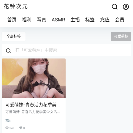
花铃次元
首页
福利
写真
ASMR
主播
标签
充值
会员
全部标签
可爱萌妹
可爱萌妹-青春活力花季美少
女活力四射 [1V+270M]
可爱萌妹-青春活力花季美少女活力
四射 [1V+270M]
福利
343
0