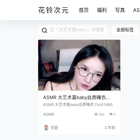
花铃次元
首页
福利
写真
A
全部标签
ASMR 大艺术嘉baby丝质睡衣
[1v/414M]
ASMR 大艺术嘉baby丝质睡衣 [1v/414M]
ASMR
286
0
花姐
3 年前