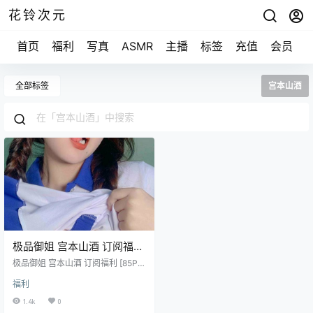
花铃次元
首页
福利
写真
ASMR
主播
标签
充值
会员
全部标签
宫本山酒
极品御姐 宫本山酒 订阅福利
[85P/19V/1.22G]
极品御姐 宫本山酒 订阅福利 [85P/1
9V/1.22G]
福利
1.4k
0