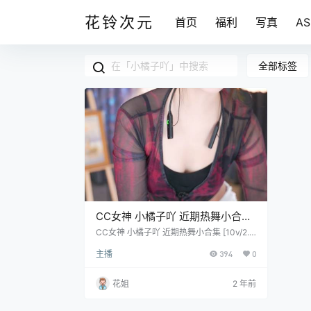
花铃次元
首页
福利
写真
A
全部标签
CC女神 小橘子吖 近期热舞小合集
[10v/2.15G]
CC女神 小橘子吖 近期热舞小合集 [10v/2.1
5G]
主播
394
0
花姐
2 年前