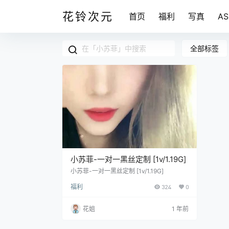
花铃次元
首页
福利
写真
A
全部标签
小苏菲-一对一黑丝定制 [1v/1.19G]
小苏菲-一对一黑丝定制 [1v/1.19G]
福利
324
0
花姐
1 年前