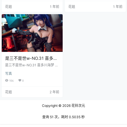
花姐
1 年前
花姐
1 年前
是三不是世w-NO.31 喜多川
海梦 紫发兔女郎
是三不是世w-NO.31 喜多川海梦 紫
[59P/422M]
发兔女郎 [59P/422M]
写真
104
0
花姐
2 年前
Copyright © 2026
花铃次元
查询 51 次，耗时 0.5035 秒