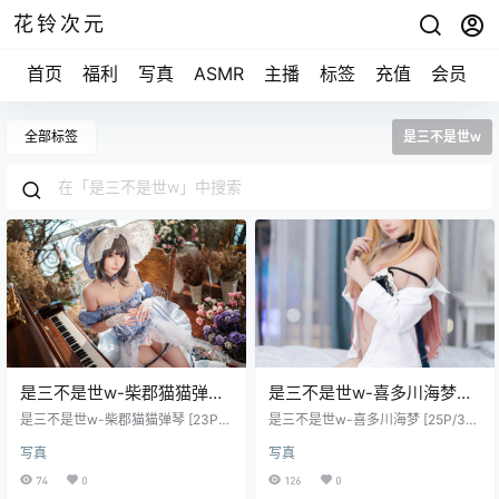
花铃次元
首页
福利
写真
ASMR
主播
标签
充值
会员
全部标签
是三不是世w
是三不是世w-柴郡猫猫弹琴
是三不是世w-喜多川海梦
[23P/213M]
[25P/354M]
是三不是世w-柴郡猫猫弹琴 [23P/2
是三不是世w-喜多川海梦 [25P/35
13M]
4M]
写真
写真
74
0
126
0