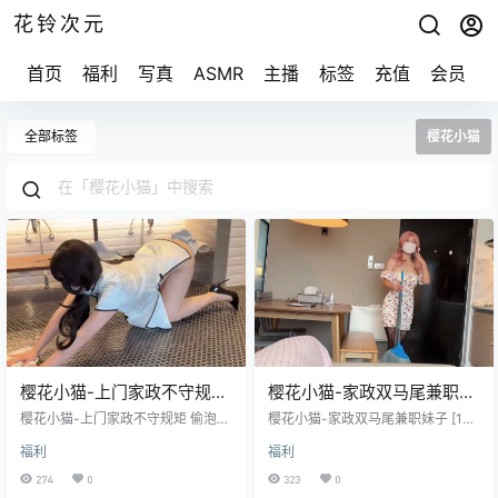
花铃次元
首页
福利
写真
ASMR
主播
标签
充值
会员
全部标签
樱花小猫
樱花小猫-上门家政不守规矩
樱花小猫-家政双马尾兼职妹
偷泡我的浴缸 [1V/198M]
子 [1V/445M]
樱花小猫-上门家政不守规矩 偷泡我
樱花小猫-家政双马尾兼职妹子 [1V/
的浴缸 [1V/198M]
445M]
福利
福利
274
0
323
0