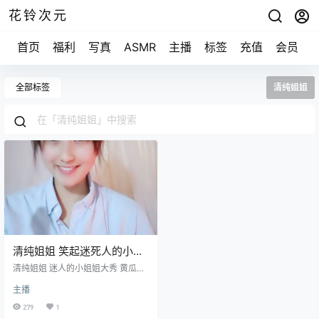
花铃次元
首页
福利
写真
ASMR
主播
标签
充值
会员
全部标签
清纯姐姐
清纯姐姐 笑起迷死人的小姐
姐黄瓜才艺大秀 [1v/1.09G]
清纯姐姐 迷人的小姐姐大秀 黄瓜才
艺大展示 [1v/1.09G]
主播
279
1