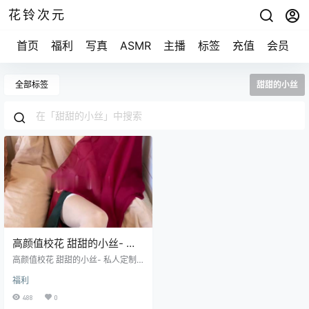
花铃次元
首页
福利
写真
ASMR
主播
标签
充值
会员
全部标签
甜甜的小丝
高颜值校花 甜甜的小丝- 私
人定制高价露脸视频
高颜值校花 甜甜的小丝- 私人定制
[1v/1.54G]
高价露脸视频 [1v/1.54G]
福利
488
0