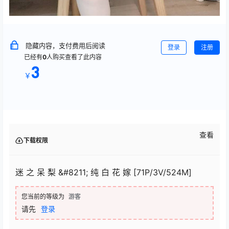
隐藏内容，支付费用后阅读
登录
注册
已经有
0
人购买查看了此内容
3
￥
查看
下载权限
迷 之 呆 梨 &#8211; 纯 白 花 嫁 [71P/3V/524M]
您当前的等级为
游客
请先
登录