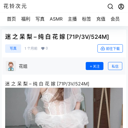
花铃次元
首页
福利
写真
ASMR
主播
标签
充值
会员
迷 之 呆 梨 – 纯 白 花 嫁 [71P/3V/524M]
0
写真
1 个月前
前往下载
花姐
关注
私信
迷 之 呆 梨 – 纯 白 花 嫁 [71P/3V/524M]