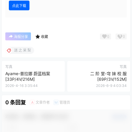
点此下载
0
0
海报分享
收藏
迷 之 呆 梨
写真
写真
Ayame-普拉娜 蔚蓝档案
二 阶 堂-穹 妹 校 服
[33P/4V/216M]
[69P/3V/152M]
2026-4-16 3:35:44
2026-6-9 4:03:34
0 条回复
文章作者
管理员
A
M
欢迎您，新朋友，感谢参与互动！
确认修改