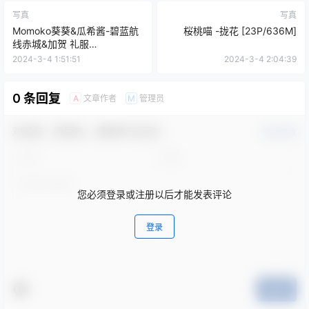
写真
写真
Momoko葵葵&瓜希酱-碧蓝航
桜桃喵 -拢花 [23P/636M]
线赤城&加贺 礼服
[46P/440M]
2024-3-4 1:51:51
2024-3-4 2:04:39
0 条回复
文章作者
管理员
A
M
欢迎您，新朋友，感谢参与互动！
确认修改
您必须登录或注册以后才能发表评论
登录
提交