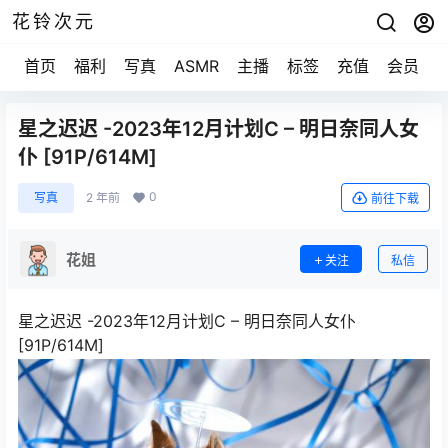
花铃次元
首页
福利
写真
ASMR
主播
标签
充值
会员
星之迟迟 -2023年12月计划C – 明日奈同人女
仆 [91P/614M]
0
写真
2 年前
前往下载
花姐
关注
私信
星之迟迟 -2023年12月计划C – 明日奈同人女仆
[91P/614M]